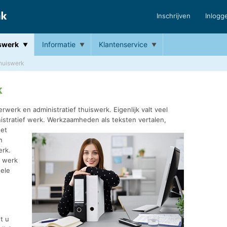
Inschrijven
Inlogg
swerk
Informatie
Klantenservice
thuiswerk
k
werk en administratief thuiswerk. Eigenlijk valt veel
stratief werk.
Werkzaamheden als teksten vertalen,
het
n
erk.
f werk
nele
t u