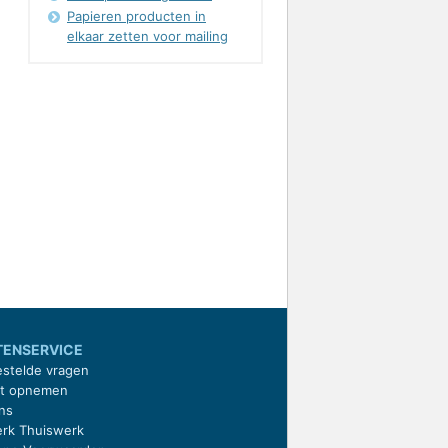
Papieren producten in
elkaar zetten voor mailing
TENSERVICE
estelde vragen
ct opnemen
ns
rk Thuiswerk