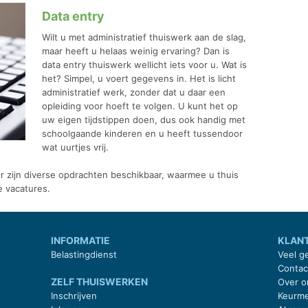
Data entry
Wilt u met administratief thuiswerk aan de slag,
maar heeft u helaas weinig ervaring? Dan is
data entry thuiswerk wellicht iets voor u. Wat is
het? Simpel, u voert gegevens in. Het is licht
administratief werk, zonder dat u daar een
opleiding voor hoeft te volgen. U kunt het op
uw eigen tijdstippen doen, dus ook handig met
schoolgaande kinderen en u heeft tussendoor
wat uurtjes vrij.
 Er zijn diverse opdrachten beschikbaar, waarmee u thuis
de vacatures.
INFORMATIE
KLAN
Belastingdienst
Veel g
Conta
ZELF THUISWERKEN
Over o
Inschrijven
Keurme