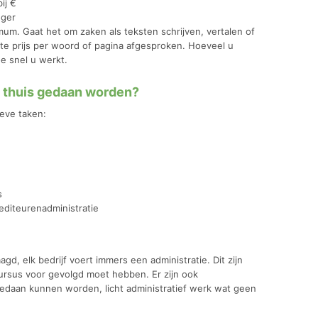
ij €
oger
imum. Gaat het om zaken als teksten schrijven, vertalen of
te prijs per woord of pagina afgesproken. Hoeveel u
oe snel u werkt.
n thuis gedaan worden?
ieve taken:
s
editeurenadministratie
gd, elk bedrijf voert immers een administratie. Dit zijn
ursus voor gevolgd moet hebben. Er zijn ook
gedaan kunnen worden, licht administratief werk wat geen